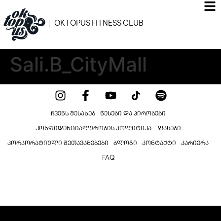
OKTOPUS FITNESS CLUB
Sali.B_CityMall
ᲩᲕᲔᲜᲡ ᲨᲔᲡᲐᲮᲔᲑ
ᲬᲔᲡᲔᲑᲘ ᲓᲐ ᲞᲘᲠᲝᲑᲔᲑᲘ
ᲙᲝᲜᲤᲘᲓᲔᲜᲪᲘᲐᲚᲣᲠᲝᲑᲘᲡ ᲞᲝᲚᲘᲢᲘᲙᲐ ​
ᲤᲐᲡᲔᲑᲘ
ᲙᲝᲠᲞᲝᲠᲐᲢᲘᲣᲚᲘ ᲨᲔᲗᲐᲕᲐᲖᲔᲑᲔᲑᲘ
ᲑᲚᲝᲒᲘ
ᲙᲝᲜᲢᲐᲥᲢᲘ
ᲙᲐᲠᲘᲔᲠᲐ
FAQ