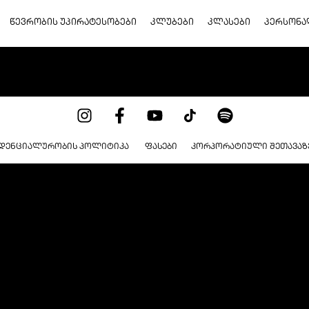
ᲬᲔᲕᲠᲝᲑᲘᲡ ᲣᲞᲘᲠᲐᲢᲔᲡᲝᲑᲔᲑᲘ
ᲙᲚᲣᲑᲔᲑᲘ
ᲙᲚᲐᲡᲔᲑᲘ
ᲞᲔᲠᲡᲝᲜᲐ
ᲓᲔᲜᲪᲘᲐᲚᲣᲠᲝᲑᲘᲡ ᲞᲝᲚᲘᲢᲘᲙᲐ ​
ᲤᲐᲡᲔᲑᲘ
ᲙᲝᲠᲞᲝᲠᲐᲢᲘᲣᲚᲘ ᲨᲔᲗᲐᲕᲐᲖ