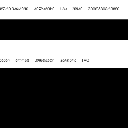
ᲚᲣᲠᲘ ᲕᲐᲠᲯᲘᲨᲘ
ᲞᲘᲚᲐᲢᲔᲡᲘ
ᲡᲞᲐ
ᲨᲝᲞᲘ
ᲨᲔᲛᲝᲒᲕᲘᲔᲠᲗᲓᲘ
ᲔᲑᲔᲑᲘ
ᲑᲚᲝᲒᲘ
ᲙᲝᲜᲢᲐᲥᲢᲘ
ᲙᲐᲠᲘᲔᲠᲐ
FAQ