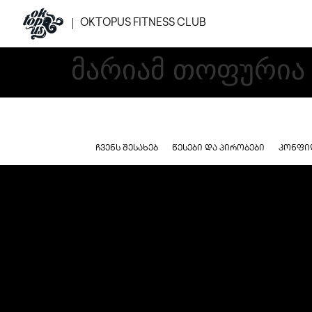
OKTOPUS FITNESS CLUB
მარიამ თოფურია
ᲩᲕᲔᲜᲡ ᲨᲔᲡᲐᲮᲔᲑ
ᲬᲔᲡᲔᲑᲘ ᲓᲐ ᲞᲘᲠᲝᲑᲔᲑᲘ
ᲙᲝᲜᲤᲘ