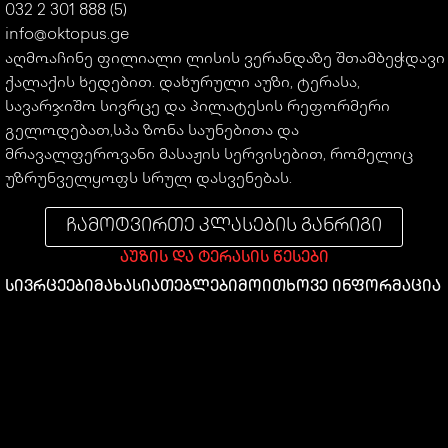
032 2 301 888 (5)
info@oktopus.ge
აღმოაჩინე ფილიალი ლისის ვერანდაზე შთამბეჭდავი
ქალაქის ხედებით. დახურული აუზი, ტერასა,
სავარჯიშო სივრცე და პილატესის რეფორმერი
გელოდებათ,სპა ზონა საუნებითა და
მრავალფეროვანი მასაჟის სერვისებით, რომელიც
უზრუნველყოფს სრულ დასვენებას.
ᲩᲐᲛᲝᲢᲕᲘᲠᲗᲔ ᲙᲚᲐᲡᲔᲑᲘᲡ ᲒᲐᲜᲠᲘᲒᲘ
ᲐᲣᲖᲘᲡ ᲓᲐ ᲢᲔᲠᲐᲡᲘᲡ ᲬᲔᲡᲔᲑᲘ
ᲡᲘᲕᲠᲪᲔᲔᲑᲘ
ᲛᲐᲮᲐᲡᲘᲐᲗᲔᲑᲚᲔᲑᲘ
ᲛᲝᲘᲗᲮᲝᲕᲔ ᲘᲜᲤᲝᲠᲛᲐᲪᲘᲐ