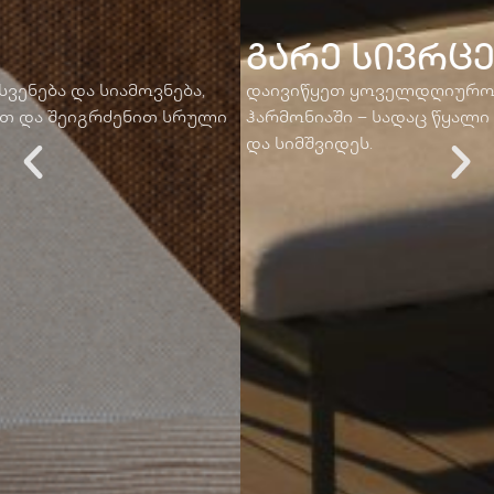
ᲒᲐᲠᲔ ᲡᲘᲕᲠᲪᲔ
დაივიწყეთ ყოველდღიურობა და გადაეშვით
ჰარმონიაში – სადაც წყალი ერწყმის ელეგანტურობას
და სიმშვიდეს.