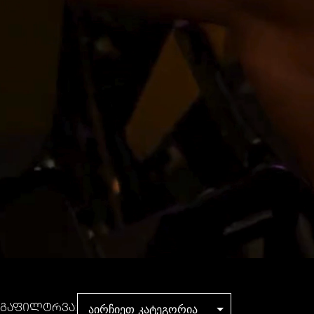
ᲒᲐᲤᲘᲚᲢᲠᲕᲐ: