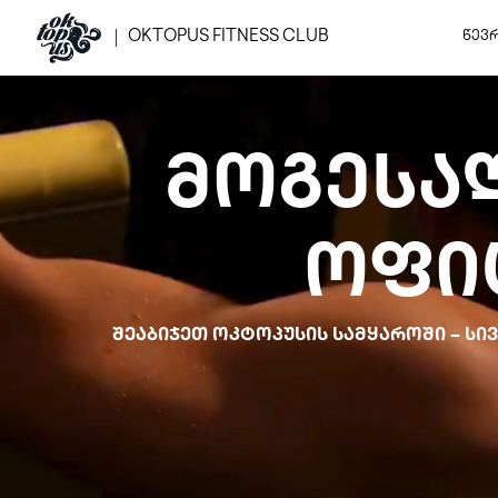
OKTOPUS FITNESS CLUB
ᲬᲔᲕ
ᲛᲝᲒᲔᲡᲐ
ᲝᲤᲘ
ᲨᲔᲐᲑᲘᲯᲔᲗ ᲝᲙᲢᲝᲞᲣᲡᲘᲡ ᲡᲐᲛᲧᲐᲠᲝᲨᲘ – Ს