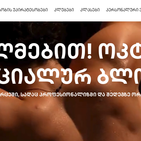
ᲠᲝᲑᲘᲡ ᲣᲞᲘᲠᲐᲢᲔᲡᲝᲑᲔᲑᲘ
ᲙᲚᲣᲑᲔᲑᲘ
ᲙᲚᲐᲡᲔᲑᲘ
ᲞᲔᲠᲡᲝᲜᲐᲚᲣᲠᲘ 
ᲚᲛᲔᲑᲘᲗ! ᲝᲙ
ᲪᲘᲐᲚᲣᲠ ᲑᲚ
ᲘᲕᲠᲪᲔᲨᲘ, ᲡᲐᲓᲐᲪ ᲞᲠᲝᲤᲔᲡᲘᲝᲜᲐᲚᲘᲖᲛᲘ ᲓᲐ ᲨᲔᲓᲔᲒᲖᲔ Ო