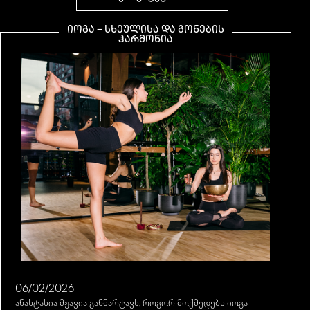
ᲘᲝᲒᲐ – ᲡᲮᲔᲣᲚᲘᲡᲐ ᲓᲐ ᲒᲝᲜᲔᲑᲘᲡ
ᲰᲐᲠᲛᲝᲜᲘᲐ
06/02/2026
ანასტასია მჟავია განმარტავს, როგორ მოქმედებს იოგა