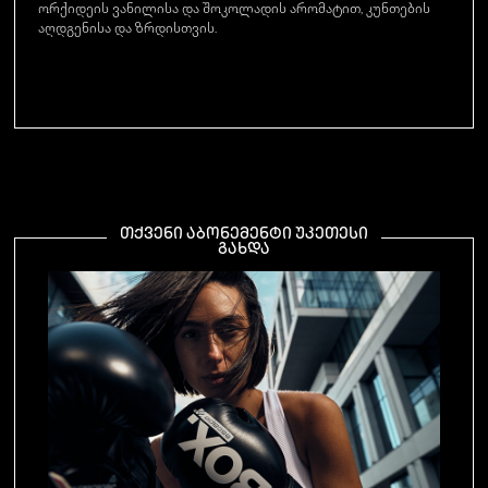
ორქიდეის ვანილისა და შოკოლადის არომატით, კუნთების
აღდგენისა და ზრდისთვის.
ᲗᲥᲕᲔᲜᲘ ᲐᲑᲝᲜᲔᲛᲔᲜᲢᲘ ᲣᲙᲔᲗᲔᲡᲘ
ᲒᲐᲮᲓᲐ